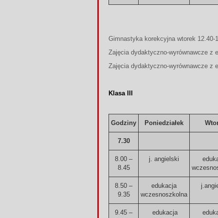
Gimnastyka korekcyjna wtorek 12.40-
Zajęcia dydaktyczno-wyrównawcze z e
Zajęcia dydaktyczno-wyrównawcze z ed
Klasa III
Godziny
Poniedziałek
Wto
7.30
8.00 –
j. angielski
eduk
8.45
wczesno
8.50 –
edukacja
j.angi
9.35
wczesnoszkolna
9.45 –
edukacja
eduk