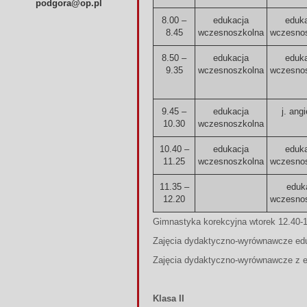
podgora@op.pl
8.00 –
edukacja
eduk
8.45
wczesnoszkolna
wczesno
8.50 –
edukacja
eduk
9.35
wczesnoszkolna
wczesno
9.45 –
edukacja
j. angi
10.30
wczesnoszkolna
10.40 –
edukacja
eduk
11.25
wczesnoszkolna
wczesno
11.35 –
eduk
12.20
wczesno
Gimnastyka korekcyjna wtorek 12.40-
Zajęcia dydaktyczno-wyrównawcze ed
Zajęcia dydaktyczno-wyrównawcze z ed
Kl
asa II