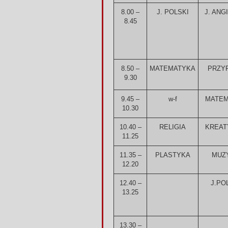
8.00 –
J. POLSKI
J. ANG
8.45
8.50 –
MATEMATYKA
PRZY
9.30
9.45 –
w-f
MATEM
10.30
10.40 –
RELIGIA
KREA
11.25
11.35 –
PLASTYKA
MUZ
12.20
12.40 –
J.PO
13.25
13.30 –