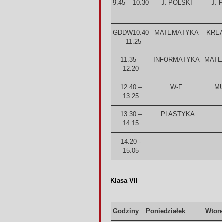
9.45 – 10.30
J. POLSKI
J. 
GDDW
10.40
MATEMATYKA
KRE
– 11.25
11.35 –
INFORMATYKA
MATE
12.20
12.40 –
W-F
M
13.25
13.30 –
PLASTYKA
14.15
14.20 -
15.05
Klasa VII
Godziny
Poniedziałek
Wtor