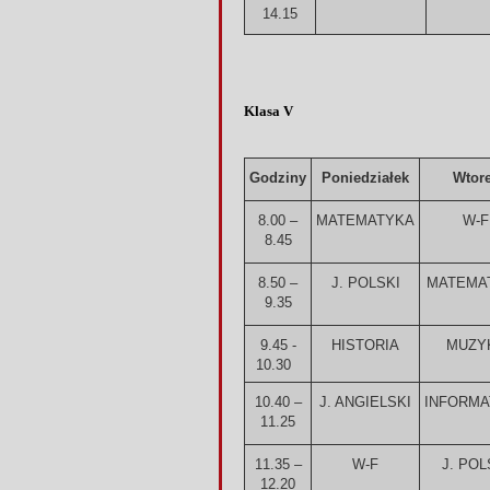
14.15
Klasa V
Godziny
Poniedziałek
Wtor
8.00 –
MATEMATYKA
W-F
8.45
8.50 –
J. POLSKI
MATEMA
9.35
9.45 -
HISTORIA
MUZY
10.30
10.40 –
J. ANGIELSKI
INFORMA
11.25
11.35 –
W-F
J. POL
12.20