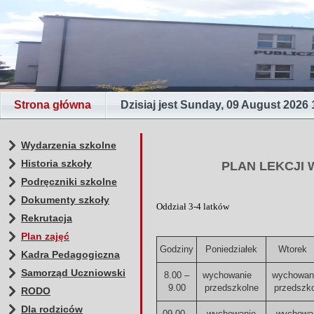
Strona główna
Dzisiaj jest Sunday, 09 August 2026
Wydarzenia szkolne
Historia szkoły
PLAN LEKCJI 
Podręczniki szkolne
Dokumenty szkoły
Oddział 3-4 latków
Rekrutacja
Plan zajęć
Godziny
Poniedziałek
Wtor
Kadra Pedagogiczna
Samorząd Uczniowski
8.00 –
wychowanie
wychowa
9.00
przedszkolne
przedszk
RODO
Dla rodziców
09.00 -
wychowanie
wychowa