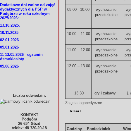
Dodatkowe dni wolne od zajęć
dydaktycznych dla PSP w
09.00 - 10.00
wychowanie
wy
Podgórze w roku szkolnym
przedszkolne
prz
2025/2026:
13.10.2025,
10.11.2025
10.00 – 11.00
wychowanie
wy
przedszkolne
prz
02.01.2026
05.01.2026
11.00 – 12.00
wychowanie
wy
11-13.05.2026 - egzamin
przedszkolne
prz
ósmoklasisty
12.00 – 13.00
wychowanie
05.06.2026
przedszkolne
13.30
gry i zabawy
j.
Liczba odwiedzin:
Zajęcia logopedyczne
Klasa I
KONTAKT
Podgóra
26-634 Gózd
tel/fax: 48 320-20-18
Godziny
Poniedziałek
Wto