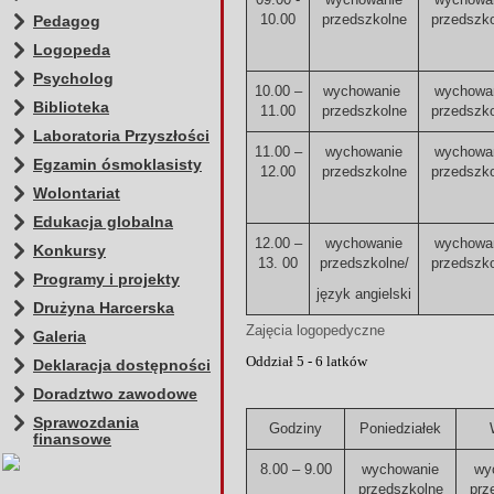
10.00
przedszkolne
przedszk
Pedagog
Logopeda
Psycholog
10.00 –
wychowanie
wychowa
Biblioteka
11.00
przedszkolne
przedszk
Laboratoria Przyszłości
11.00 –
wychowanie
wychowa
Egzamin ósmoklasisty
12.00
przedszkolne
przedszk
Wolontariat
Edukacja globalna
12.00 –
wychowanie
wychowa
Konkursy
13. 00
przedszkolne/
przedszk
Programy i projekty
język angielski
Drużyna Harcerska
Zajęcia logoped
Galeria
Oddział 5 - 6 latków
Deklaracja dostępności
Doradztwo zawodowe
Sprawozdania
Godziny
Poniedziałek
finansowe
8.00 – 9.00
wychowanie
wy
przedszkolne
prz