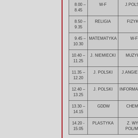
8.00 –
W-F
J.POL
8.45
8.50 –
RELIGIA
FIZY
9.35
9.45 –
MATEMATYKA
W-F
10.30
10.40 –
J. NIEMIECKI
MUZY
11.25
11.35 –
J. POLSKI
J.ANGIE
12.20
12.40 –
J. POLSKI
INFORMA
13.25
13.30 –
GDDW
CHEM
14.15
14.20 -
PLASTYKA
Z. WY
15.05
POL/M