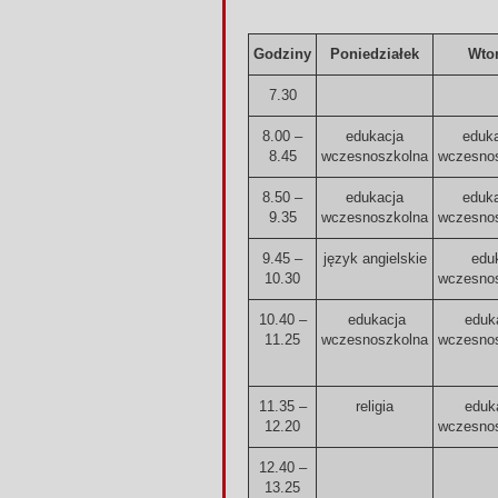
Godziny
Poniedziałek
Wto
7.30
8.00 –
edukacja
eduk
8.45
wczesnoszkolna
wczesno
8.50 –
edukacja
eduk
9.35
wczesnoszkolna
wczesno
9.45 –
język angielski
e
eduk
10.30
wczesno
10.40 –
edukacja
eduk
11.25
wczesnoszkolna
wczesno
11.35 –
religia
eduk
12.20
wczesno
12.40 –
13.25