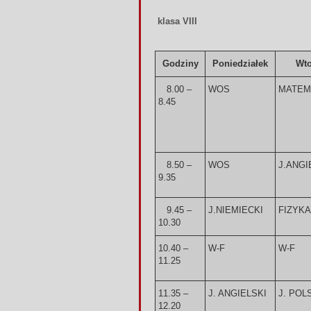
klasa VIII
Godziny
Poniedziałek
Wto
8.00 –
WOS
MATEM
8.45
8.50 –
WOS
J.ANGI
9.35
9.45 –
J.NIEMIECKI
FIZYKA
10.30
10.40 –
W-F
W-F
11.25
11.35 –
J. ANGIELSKI
J. POL
12.20