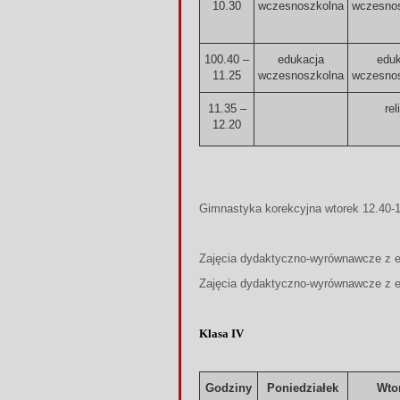
10.30
wczesnoszkolna
wczesno
100.40 –
edukacja
eduk
11.25
wczesnoszkolna
wczesno
11.35 –
reli
12.20
Gimnastyka korekcyjna wtorek 12.40-
Zajęcia dydaktyczno-wyrównawcze z e
Zajęcia dydaktyczno-wyrównawcze z ed
Klasa IV
Godziny
Poniedziałek
Wto