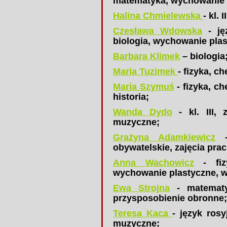
matematyka, wychowanie 
Halina Chmielewska
- kl. 
Czesława Wdowska
- jęz
biologia, wychowanie pla
Barbara Klimek
– biologia
Maria Tuzimek
- fizyka, ch
Maria Szymuś
- fizyka, c
historia;
Wanda Dydo
- kl. III, 
muzyczne;
Grażyna Adamkiewicz
- 
obywatelskie, zajęcia pr
Anna Wachowicz
- fizy
wychowanie plastyczne, 
Ewa Strojna
- matematyk
przysposobienie obronne;
Teresa Kaca
- język rosy
muzyczne;