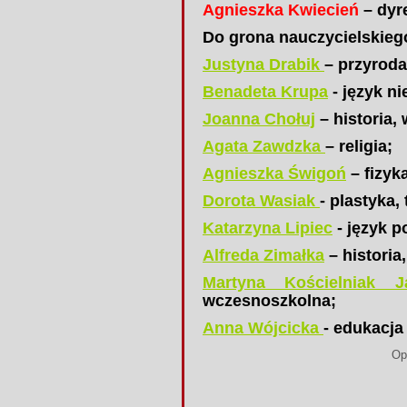
Agnieszka Kwiecień
– dyre
Do grona nauczycielskieg
Justyna Drabik
– przyroda
Benadeta Krupa
- język ni
Joanna Chołuj
– historia,
Agata Zawdzka
– religia;
Agnieszka Świgoń
– fizyk
Dorota Wasiak
- plastyka,
Katarzyna Lipiec
- język po
Alfreda Zimałka
– historia
Martyna Kościelniak J
wczesnoszkolna;
Anna Wójcicka
- edukacja
Opracowała mgr Ju