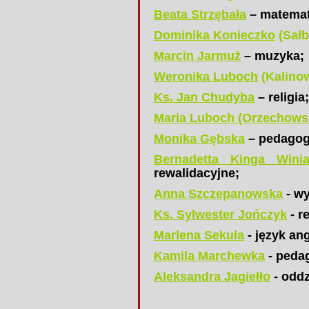
Beata Strzębała
– matemat
Dominika Konieczko
(Sałb
Marcin Jarmuż
– muzyka;
Weronika Luboch
(Kalino
Ks. Jan Chudyba
– religia;
Maria Luboch (Orzechow
Monika Gębska
– pedagog
Bernadetta Kinga Winia
rewalidacyjne;
Anna Szczepanowska
- wy
Ks. Sylwester Jończyk
- re
Marlena Sekuła
- język ang
Kamila Marchewka
- peda
Aleksandra Jagiełło
- oddz