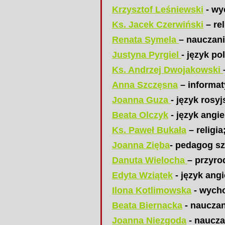
Krzysztof Leśniewski
- wy
Ks. Jacek Czerwiński
– rel
Renata Symela
– nauczan
Justyna Pyrgiel
- język po
Ks. Andrzej Dwojakowski
Anna Szczęsna
– informat
Joanna Guza
- język rosyj
Beata Olczyk
- język angie
Ks. Paweł Bukała
– religia
Joanna Zięba
- pedagog sz
Danuta Wielocha
– przyro
Edyta Wziątek
- język angi
Ilona Kotlimowska
- wycho
Beata Biernacka
- nauczan
Joanna Niezgoda
- naucza