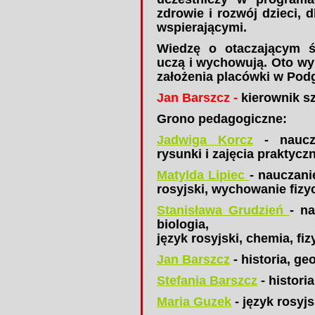
zdrowie i rozwój dzieci, 
wspierającymi.
Wiedzę o otaczającym ś
uczą
i wychowują. Oto w
założenia placówki w Pod
Jan Barszcz -
kierownik s
Grono pedagogiczne:
Jadwiga Korcz
- naucza
rysunki i zajęcia praktyczne
Matylda Lipiec
- nauczani
rosyjski, wychowanie fizyc
Stanisława Grudzień
- na
biologia,
język rosyjski, chemia, fiz
Jan Barszcz
- historia, ge
Stefania Barszcz
- histori
Maria Guzek
- język rosyjs