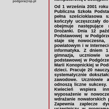
podgora@op.pl
Od 1 września 2001 roku 
Publiczna Szkoła Podst
pełna sześcioklasowa s
kończyły uczęszczały d
obejmuje następujące 
Drożanki. Dnia 12 paźd
Podstawowej w Podgórze 
staje się nowoczesna,
powiatowym i w Interneci
informatyka. Z dniem 1
gimnazja, uczniowie u
podstawowej w Podgórze.
Marii Konopnickiej w Pod
dzieci. Pracuje
20 nauczy
systematycznie dokształ
zawodowe. Uczniowie a
odnoszą liczne sukcesy.
Kwiecień wspiera in
wyposażenie
w nowoczes
wdrażanie nowatorskich 
Zapewnia zaplecze dyd
uczestniczy w programa