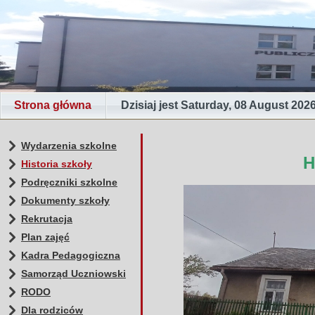
Strona główna
Dzisiaj jest Saturday, 08 August 202
Wydarzenia szkolne
H
Historia szkoły
Podręczniki szkolne
Dokumenty szkoły
Rekrutacja
Plan zajęć
Kadra Pedagogiczna
Samorząd Uczniowski
RODO
Dla rodziców