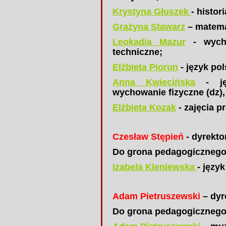
Krystyna Głuszek
- histo
Grażyna Stawarz
– matema
Leokadia Mazur
- wycho
techniczne;
Elżbieta Piorun
- język pol
Anna Kwiecińska
- jęz
wychowanie fizyczne (dz),
Elżbieta Kozak
- zajęcia p
Czesław Stępień
- dyrekto
Do grona pedagogicznego
Izabela Kleniewska
- języ
Adam Pietruszewski
– dyr
Do grona pedagogicznego