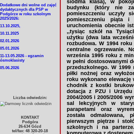
siódma klasa), w pokoju
Dodatkowe dni wolne od zajęć
budynku (który nie z
dydaktycznych dla PSP w
pomieszczeniu uczyły si
Podgórze w roku szkolnym
2025/2026:
pomieszczeniu piąta i
uruchomienia obecnie ist
13.10.2025,
,,tysiąc szkół na Tysią
10.11.2025
użytku (dwa lata wcześnie
02.01.2026
rozbudowa. W 1994 roku 
05.01.2026
centralne ogrzewanie. 
września 1995 roku z min
11-13.05.2026 - egzamin
ósmoklasisty
w pełni dostosowanymi d
przedszkolnego.
W 1999 r
05.06.2026
piłki nożnej oraz wyłoż
roku wykonano elewację 
chodnik z kostki brukow
dotacja z PZU i Urzęd
2004/2005
i 2005/2006 wy
Liczba odwiedzin:
sal lekcyjnych
w stary
parapetami oraz wyrem
została odmalowana, p
KONTAKT
pierwszym piętrze i stoł
Podgóra
26-634 Gózd
szkolnych i na parterz
tel/fax: 48 320-20-18
komputerową z dostępem d