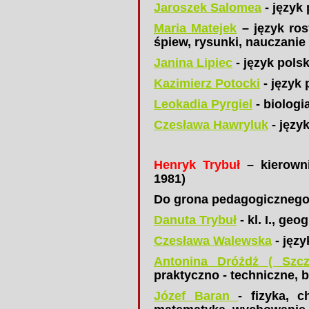
Jaroszek Salomea
- język 
Maria Matejek
– język rosy
śpiew, rysunki, nauczanie
Janina Lipiec
- język polsk
Kazimierz Potocki
- język 
Leokadia Pyrgiel
- biologi
Czesława Hawryluk
- język
Henryk Trybuł
– kierowni
1981)
Do grona pedagogicznego
Danuta Trybuł
- kl. I., geo
Czesława Walewska
- języ
Antonina Dróżdż ( Szcz
praktyczno - techniczne, b
Józef Baran
- fizyka, 