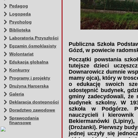
Pedagog
Logopeda
Psycholog
Biblioteka
Laboratoria Przyszłości
Publiczna Szkoła Podsta
Egzamin ósmoklasisty
Gózd, w powiecie radomski
Wolontariat
Początki powstania szko
Edukacja globalna
tutejsze dzieci uczęsz
Konkursy
Downarowicz dumnie wspo
mamy ojca), który w trosc
Programy i projekty
o edukację swoich sześ
Drużyna Harcerska
udostępnić budynek, gdzi
Galeria
gminy zadecydowali, że 
Deklaracja dostępności
budynek szkolny. W 193
szkoła w Podgórze. P
Doradztwo zawodowe
nauczycieli i kierownik
Sprawozdania
Bekiermanówki (Lipiny),
finansowe
(Drożanki). Pierwszy budy
jednej uczyły się jednoc