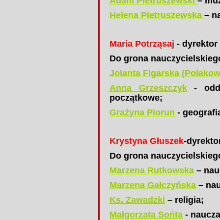
Adam Pietruszewski
– mu
Helena Pietruszewska
– n
Maria Potrząsaj
- dyrektor
Do grona nauczycielskieg
Jolanta Figarska (Polako
Anna Grzeszczyk
- oddz
początkowe;
Grażyna Piorun
- geografia
Krystyna Głuszek
-dyrekto
Do grona nauczycielskieg
Marzena Rutkowska
– nau
Marzena Gałczyńska
– nau
Ks. Zawadzki
– religia;
Małgorzata Sońta
- naucza